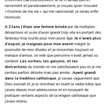
d’hommes mal intentionnées. Je ne m’aimais pas et
naïvement et paradoxalement, je croyais qu’en trouvant
« l’homme de ma vie », qui me valoriserait, je serais enfin
heureuse.
A 21ans j’étais une femme brisée
par de multiples
déceptions et usée d’avoir grandi trop vite en portant des
fardeaux trop lourds pour mon jeune âge.
Je n’avais plus
d’espoir, je craignais pour mon avenir
malgré la
poursuite de mes études et je ressentais toujours ce
manque d’amour, ce vide que personne n’avait jamais su
combler.
Les sorties, les garçons, et les
distractions
du monde ne me satisfaisaient pas et je me
sentais parfois désirée mais pas aimée…
Ayant grandi
dans la tradition catholique
, je savais vaguement que
Dieu existait et je le cherchais en lisant la vieille bible que
j’avais depuis mon adolescence et en essayant de
pratiquer certains aspects de la religion catholique que
j’avais retenu.