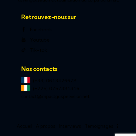
l’évangélisation et l’édification du corps du christ.
Retrouvez-nous sur
Facebook
Youtube
Tik-tok
Nos contacts
(+33) 0613426678
(+225) 0757381316
contact@impactgospelvision.net
Accueil
A propos
Interviews
Témoignages