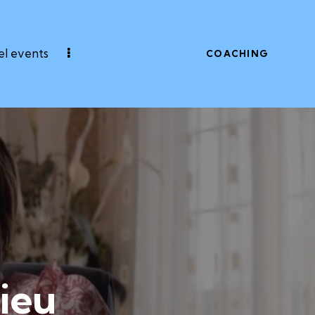
l events
COACHING
Dieu