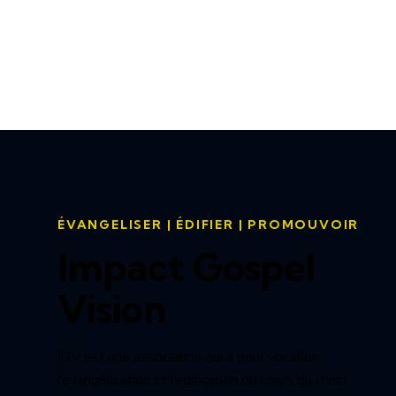
ÉVANGELISER | ÉDIFIER | PROMOUVOIR
Impact Gospel
Vision
IGV est une association qui a pour vocation
l’évangélisation et l’édification du corps du christ.