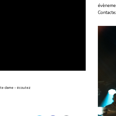
évèneme
Contacte
ette dame - écoutez