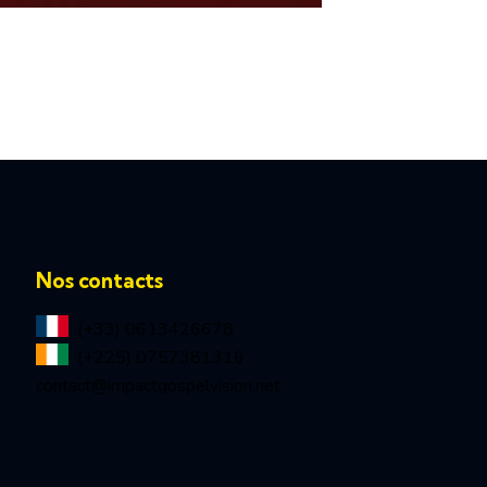
Nos contacts
(+33) 0613426678
(+225) 0757381316
contact@impactgospelvision.net