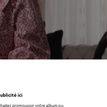
blicité ici
haitez promouvoir votre album ou