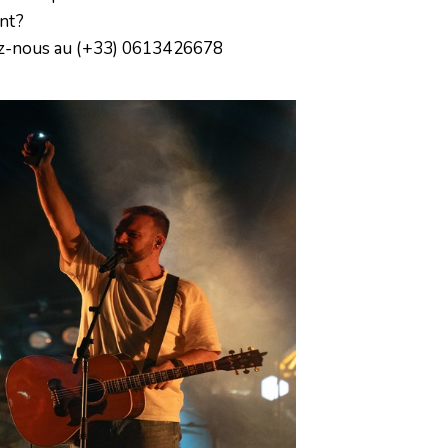
nt?
z-nous
au
(+33) 0613426678