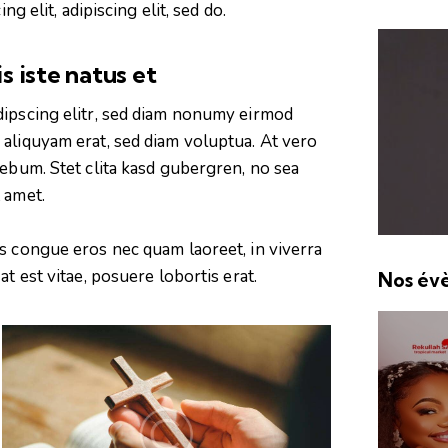
ng elit, adipiscing elit, sed do.
s iste natus et
Dan LUITEN
dipscing elitr, sed diam nonumy eirmod
Publicité
aliquyam erat, sed diam voluptua. At vero
rebum. Stet clita kasd gubergren, no sea
 amet.
s congue eros nec quam laoreet, in viverra
t est vitae, posuere lobortis erat.
Nos év