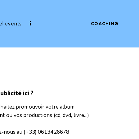
l events
COACHING
blicité ici ?
haitez promouvoir votre album,
 ou vos productions (cd, dvd, livre…)
z-nous
au
(+33) 0613426678