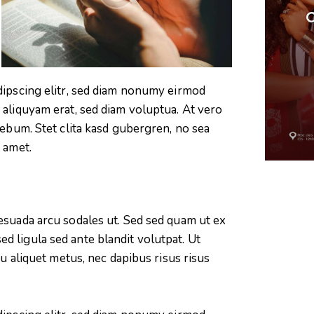
Concert Deborah LUKALU
C
Concert
dipscing elitr, sed diam nonumy eirmod
aliquyam erat, sed diam voluptua. At vero
rebum. Stet clita kasd gubergren, no sea
 amet.
esuada arcu sodales ut. Sed sed quam ut ex
 ligula sed ante blandit volutpat. Ut
cu aliquet metus, nec dapibus risus risus