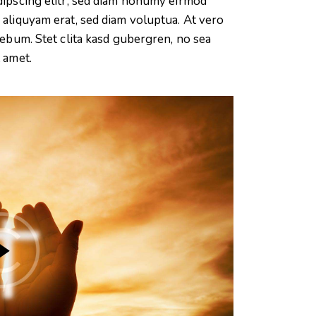
dipscing elitr, sed diam nonumy eirmod
aliquyam erat, sed diam voluptua. At vero
rebum. Stet clita kasd gubergren, no sea
 amet.