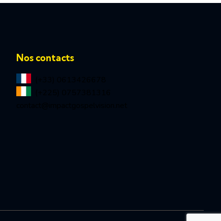
Nos contacts
(+33) 0613426678
(+225) 0757381316
contact@impactgospelvision.net