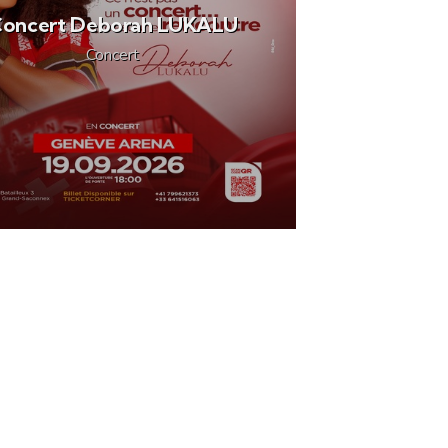
oncert Deborah LUKALU
Concert