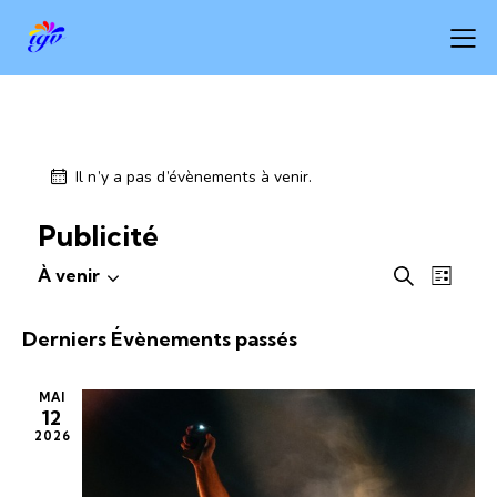
Il n’y a pas d’évènements à venir.
Publicité
R
N
À venir
R
L
S
a
e
e
i
é
v
c
c
s
Derniers Évènements passés
h
l
i
h
t
e
e
g
e
e
r
MAI
c
a
r
12
c
t
t
2026
c
h
i
i
e
h
o
o