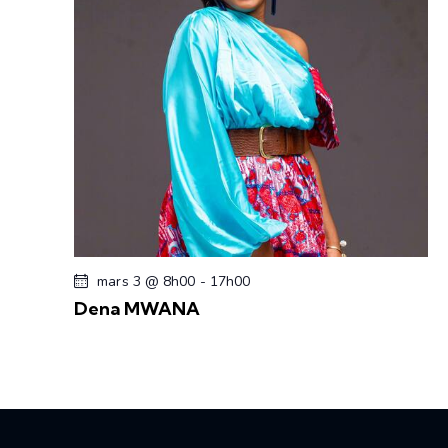
e
s
É
v
è
n
e
m
e
n
t
mars 3 @ 8h00
-
17h00
s
Dena MWANA