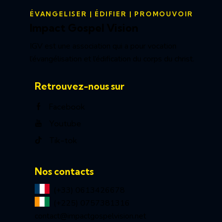
ÉVANGELISER | ÉDIFIER | PROMOUVOIR
Impact Gospel Vision
IGV est une association qui a pour vocation
l’évangélisation et l’édification du corps du christ.
Retrouvez-nous sur
Facebook
Youtube
Tik-tok
Nos contacts
(+33) 0613426678
(+225) 0757381316
contact@impactgospelvision.net