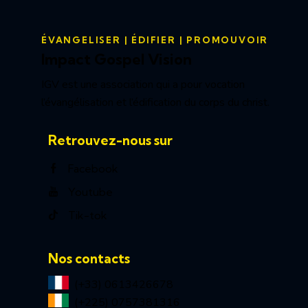
ÉVANGELISER | ÉDIFIER | PROMOUVOIR
Impact Gospel Vision
IGV est une association qui a pour vocation
l’évangélisation et l’édification du corps du christ.
Retrouvez-nous sur
Facebook
Youtube
Tik-tok
Nos contacts
(+33) 0613426678
(+225) 0757381316