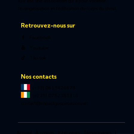
IGV est une association qui a pour vocation
l’évangélisation et l’édification du corps du christ.
Retrouvez-nous sur
Facebook
Youtube
Tik-tok
Nos contacts
(+33) 0613426678
(+225) 0757381316
contact@impactgospelvision.net
Accueil
A propos
Interviews
Témoignages