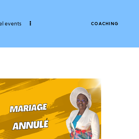
l events
COACHING