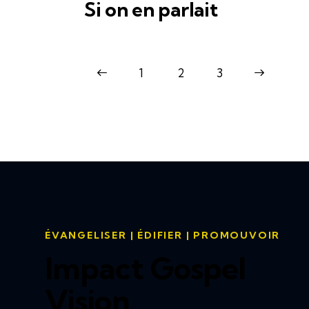
Si on en parlait
<
1
2
>
3
ÉVANGELISER | ÉDIFIER | PROMOUVOIR
Impact Gospel
Vision