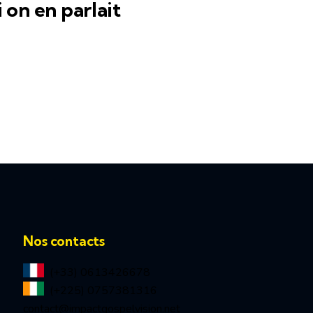
i on en parlait
Nos contacts
(+33) 0613426678
(+225) 0757381316
contact@impactgospelvision.net